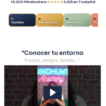
+5.000 Mindhunters
★★★★★
4,9/5 en Trustpilot
MINDHUNTER
Violetta
▶
▶
▶
▶
▶
Violetta
Sandra Ruiz
Ramón
Paqui
"Conocer tu entorno
Parejas, amigos, familia... "