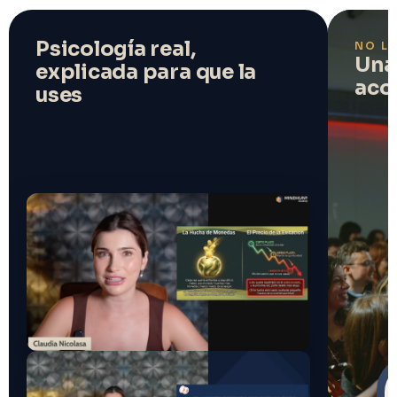
Psicología real,
NO L
Una
explicada para que la
aco
uses