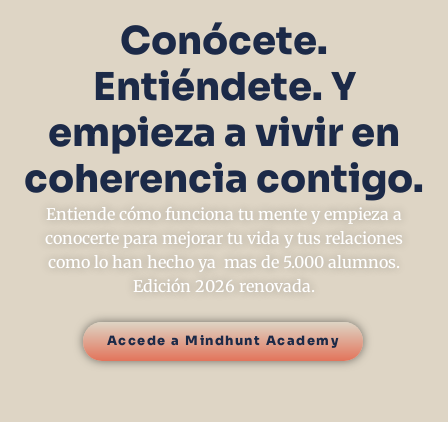
Conócete.
Entiéndete. Y
empieza a vivir en
coherencia contigo.
Entiende cómo funciona tu mente y empieza a
conocerte para mejorar tu vida y tus relaciones
como lo han hecho ya mas de 5.000 alumnos.
Edición 2026 renovada.
Accede a Mindhunt Academy