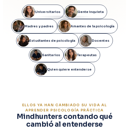
Universitarios
Gente inquieta
Madres y padres
Amantes de la psicología
Estudiantes de psicología
Docentes
Sanitarios
Terapeutas
Quien quiere entenderse
ELLOS YA HAN CAMBIADO SU VIDA AL
APRENDER PSICOLOGÍA PRÁCTICA
Mindhunters contando qué
cambió al entenderse