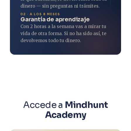
dinero — sin preguntas ni trámites.
02 · A LOS 8 MESES
Garantía de aprendizaje
Con 2 horas a la semana vas a mirar tu
vida de otra forma. Si no ha sido así, te
devolvemos todo tu dinero.
Accede a
Mindhunt
Academy
Mindhunter
ACCESO A LA ACADEMIA